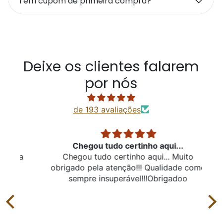
Tem cupom de primeira compra?
Deixe os clientes falarem
por nós
de 193 avaliações
Chegou tudo certinho aqui...
la
Chegou tudo certinho aqui... Muito
obrigado pela atenção!!! Qualidade como
o
sempre insuperável!!!Obrigadoo