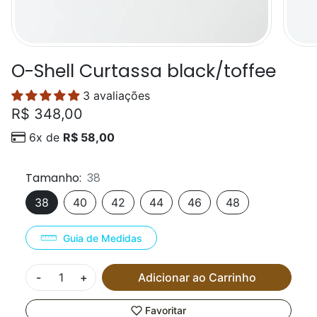
O-Shell Curtassa black/toffee
3 avaliações
R$ 348,00
6x de
R$ 58,00
Tamanho:
38
38
40
42
44
46
48
Guia de Medidas
-
+
Adicionar ao Carrinho
Favoritar